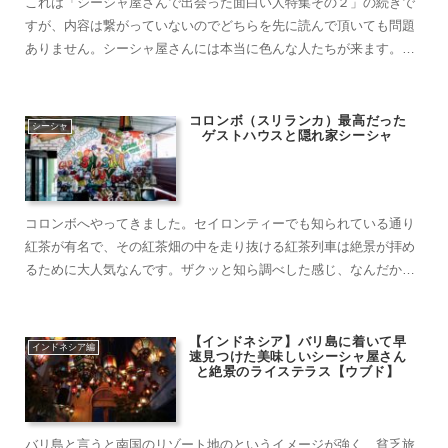
これは「シーシャ屋さんで出会った面白い人特集その２」の続きで
すが、内容は繋がっていないのでどちらを先に読んで頂いても問題
ありません。シーシャ屋さんには本当に色んな人たちが来ます。日
本と海外を併せたら少なくとも５０軒以上はシーシャ屋さんを巡り
ましたが、そこには色んな出会いがありました。シーシャ屋さんに
やって来る人はど……
コロンボ（スリランカ）最高だった
シーシャ
ゲストハウスと隠れ家シーシャ
コロンボへやってきました。セイロンティーでも知られている通り
紅茶が有名で、その紅茶畑の中を走り抜ける紅茶列車は絶景が拝め
るために大人気なんです。ザクッと知ら調べした感じ、なんだかお
洒落な雰囲気を醸していますが、降り立ってみてまず感じたことは
「懐かしい……この雑多な感じ……
【インドネシア】バリ島に着いて早
インドネシア編
速見つけた美味しいシーシャ屋さん
と絶景のライステラス【ウブド】
バリ島と言うと南国のリゾート地のというイメージが強く、貧乏旅