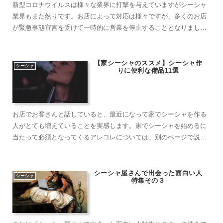
新型コロナウイルスは様々な業界に打撃を与えていますがシーシャ
業界もまた然りです。お店によって対応は様々ですが、多くのお店
が緊急事態宣言を受けて一時的に営業を停止することとなりまし
た。しかし、５月の半ばを過ぎた現在ではポツポツと営業を再開し
始めるお店が増えてきたようです。自粛自粛と叫ばれる中での営業
開始ですが、オーナ……
【家シーシャのススメ】シーシャ作
シーシャ
りに便利な備品11選
お店でお客さんと話していると、最近になって家でシーシャを作る
人がとても増えていることを実感します。家でシーシャを始めるに
当たって必須となってくるアレコレについては、別のページで説明
しています。今回はそんな家シーシャを少しでも快適するための備
品をいくつか紹介しようと思います。ここで紹介している商品は、
あくまで”参考の……
シーシャ屋さんで出会った面白い人
シーシャ
特集その３