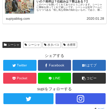
いの？発祥は？仕組みは？害はある？】
このページを開いてくれてありがとうございます。シーシャ
に興味を持ってくれて嬉しいです。シーシャは近年ブームに
なりつつある「怪し気な得体の知れないもの」であり、都内
を中心にじわじわと流行ってきています。シーシャを出すお
店の数は年々増え続け、都内の店舗数は今年に入り100店舗
supiyablog.com
2020.01.28
を越えています。この記事の目的はシーシャを「……
シーシャ
シーシャ
水タバコ
水煙草
シェアする
Twitter
Facebook
はてブ
Pocket
LINE
コピー
supiをフォローする