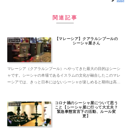
supi
関連記事
【マレーシア】クアラルンプールの
シーシャ
シーシャ屋さん
マレーシア（クアラルンプール）へやってきた最大の目的はシーシ
ャです。シーシャの本場であるイスラムの文化が融合したこのマレ
ーシアでは、きっと日本にはないシーシャが楽しめると期待は高ぶ
るばかりです。海外でのシーシャで美味しさのあまり感動！なんて
経験は今までありませんが、今回はかなり楽しみです……
コロナ禍のシーシャ屋について思う
シーシャ
こと【シーシャ屋に行って大丈夫？
緊急事態宣言下の活動、ルール変
更】