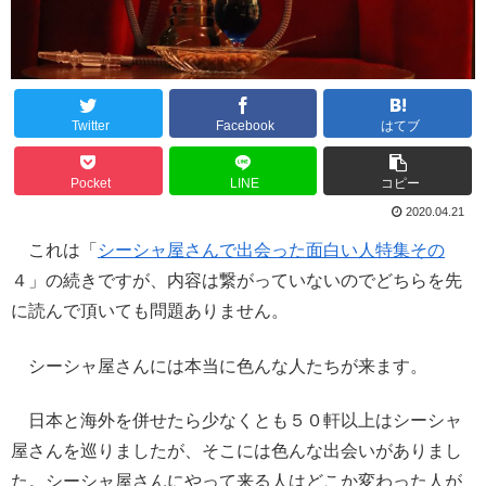
Twitter
Facebook
はてブ
Pocket
LINE
コピー
2020.04.21
これは「
シーシャ屋さんで出会った面白い人特集その
４」の続きですが、内容は繋がっていないのでどちらを先
に読んで頂いても問題ありません。
シーシャ屋さんには本当に色んな人たちが来ます。
日本と海外を併せたら少なくとも５０軒以上はシーシャ
屋さんを巡りましたが、そこには色んな出会いがありまし
た。シーシャ屋さんにやって来る人はどこか変わった人が