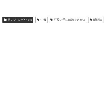
旅のノウハウ・etc
中毒
可愛い子には旅をさせよ
醍醐味