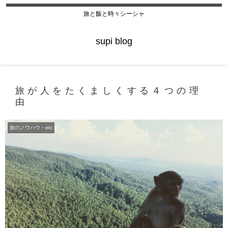
旅と飯と時々シーシャ
supi blog
旅が人をたくましくする４つの理
由
旅のノウハウ・etc