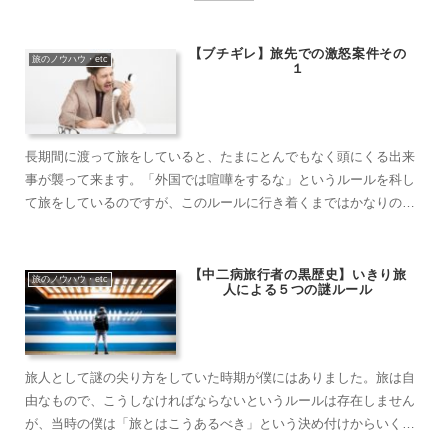
【ブチギレ】旅先での激怒案件その
旅のノウハウ・etc
１
長期間に渡って旅をしていると、たまにとんでもなく頭にくる出来
事が襲って来ます。「外国では喧嘩をするな」というルールを科し
て旅をしているのですが、このルールに行き着くまではかなりの紆
余曲折と失敗を経てきました。今回はその紆余曲折と失敗をまとめ
て紹介しようと思います。しかしこの紆余曲折と失敗が思った以上
に多く、長くなり……
【中二病旅行者の黒歴史】いきり旅
旅のノウハウ・etc
人による５つの謎ルール
旅人として謎の尖り方をしていた時期が僕にはありました。旅は自
由なもので、こうしなければならないというルールは存在しません
が、当時の僕は「旅とはこうあるべき」という決め付けからいくつ
かのルールを自らに科していたのです。今思えばその時期のお陰で