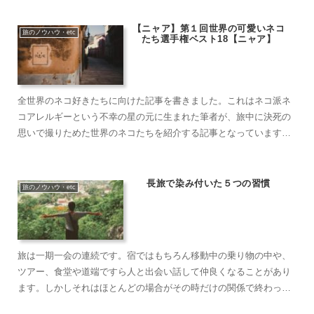
方のハードルはかなり低いです。ちなみにブッキングドットコムで
出てくる日本最安……
【ニャア】第１回世界の可愛いネコ
旅のノウハウ・etc
たち選手権ベスト18【ニャア】
全世界のネコ好きたちに向けた記事を書きました。これはネコ派ネ
コアレルギーという不幸の星の元に生まれた筆者が、旅中に決死の
思いで撮りためた世界のネコたちを紹介する記事となっています。
今回は僕の独断と偏見でランキング形式で18匹のネコたちを紹介し
ていきます。審査基準は表情、ポージング、写真うつり（僕の技
術）、可愛さの4……
長旅で染み付いた５つの習慣
旅のノウハウ・etc
旅は一期一会の連続です。宿ではもちろん移動中の乗り物の中や、
ツアー、食堂や道端ですら人と出会い話して仲良くなることがあり
ます。しかしそれはほとんどの場合がその時だけの関係で終わって
しまいます。色んな人と、たくさんの人と仲良くなって笑い合って