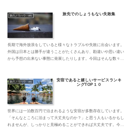
ずいぶんと損をしてきたように感じます。当時の自分に、もっと自
由に楽しくやれば……
旅先でのしょうもない失敗集
旅のノウハウ・etc
長期で海外放浪をしていると様々なトラブルや失敗に出会います。
外国は日本とは勝手が違うことがたくさんあり、勘違いや思い違い
から予想の出来ない事態に発展したりします。今回はそんな数々の
失敗の中から、しょうもないものをピックアップして紹介します。
話に聞くとくだらないけど、実際に自身に降りかかるとやっかいな
失敗集です。……
安宿であると嬉しいサービスランキ
旅のノウハウ・etc
ングTOP１０
世界には一泊数百円で泊まれるような安宿が多数存在しています。
「そんなところに泊まって大丈夫なのか？」と思う人もいるかもし
れませんが、しっかりと見極めることができれば大丈夫です。今で
はブッキングサイトで簡単に調べることもできるので、その見極め