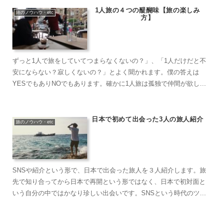
1人旅の４つの醍醐味【旅の楽しみ
旅のノウハウ・etc
方】
ずっと1人で旅をしていてつまらなくないの？」、「1人だけだと不
安にならない？寂しくないの？」とよく聞かれます。僕の答えは
YESでもありNOでもあります。確かに1人旅は孤独で仲間が欲しい
と思う瞬間も多々あります。それら1人旅のデメリットは別の機会に
紹介しようと思います。僕は1人旅を始めて５年が経ちますが、純粋
にずっと……
日本で初めて出会った3人の旅人紹介
旅のノウハウ・etc
SNSや紹介という形で、日本で出会った旅人を３人紹介します。旅
先で知り合ってから日本で再開という形ではなく、日本で初対面と
いう自分の中ではかなり珍しい出会いです。SNSという時代のツー
ルを使い始めたからか、コロナのおかげで世界が歪んでいるから
か、そんな風に旅人の方々と知り合う機会が増えました。みんなの