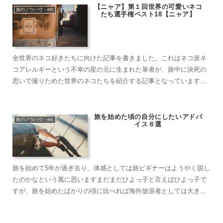
旅話を聞いてい……
【ニャア】第１回世界の可愛いネコ
旅のノウハウ・etc
たち選手権ベスト18【ニャア】
全世界のネコ好きたちに向けた記事を書きました。これはネコ派ネ
コアレルギーという不幸の星の元に生まれた筆者が、旅中に決死の
思いで撮りためた世界のネコたちを紹介する記事となっています。
今回は僕の独断と偏見でランキング形式で18匹のネコたちを紹介し
ていきます。審査基準は表情、ポージング、写真うつり（僕の技
術）、可愛さの4……
旅を始めた頃の自分にしたいアドバ
旅のノウハウ・etc
イス６選
旅を始めて5年が過ぎ去り、体感としては旅ビギナーはようやく脱し
たのかなという風に思いますまだまだひよっ子と言えばひよっ子で
すが、旅を始めたばかりの頃に比べれば海外放浪者としては大きく
成長したと思いますそこで今回は「もし旅を始めたばかりの過去の
自分に何かアドバイスを送ることが出来るとしたら何を伝えたい