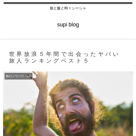
旅と飯と時々シーシャ
supi blog
世界放浪５年間で出会ったヤバい
旅人ランキングベスト５
旅のノウハウ・etc