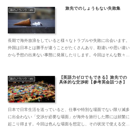
旅先でのしょうもない失敗集
旅のノウハウ・etc
長期で海外放浪をしていると様々なトラブルや失敗に出会います。
外国は日本とは勝手が違うことがたくさんあり、勘違いや思い違い
から予想の出来ない事態に発展したりします。今回はそんな数々の
失敗の中から、しょうもないものをピックアップして紹介します。
話に聞くとくだらないけど、実際に自身に降りかかるとやっかいな
失敗集です。……
【英語力ゼロでもできる】旅先での
旅のノウハウ・etc
具体的な交渉術【参考英会話つき】
日本で日常生活を送っていると、仕事や特別な場面でない限り滅多
に出会わない「交渉が必要な場面」が海外を旅行した際には頻繁に
起こり得ます。今回は色んな場面を想定し、その状況で使える交渉
術を具体例を挙げながら紹介していこうと思います。どこの国でも
基本的に