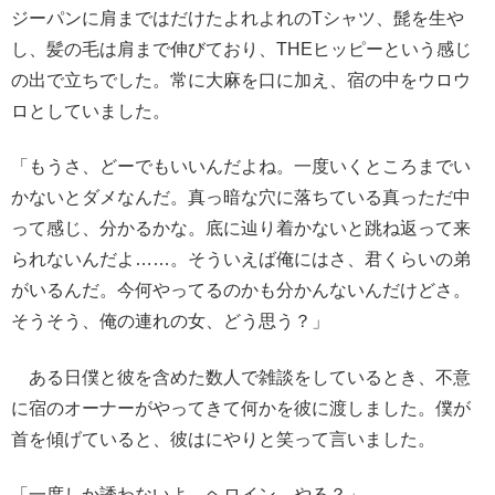
ジーパンに肩まではだけたよれよれのTシャツ、髭を生や
し、髪の毛は肩まで伸びており、THEヒッピーという感じ
の出で立ちでした。常に大麻を口に加え、宿の中をウロウ
ロとしていました。
「もうさ、どーでもいいんだよね。一度いくところまでい
かないとダメなんだ。真っ暗な穴に落ちている真っただ中
って感じ、分かるかな。底に辿り着かないと跳ね返って来
られないんだよ……。そういえば俺にはさ、君くらいの弟
がいるんだ。今何やってるのかも分かんないんだけどさ。
そうそう、俺の連れの女、どう思う？」
ある日僕と彼を含めた数人で雑談をしているとき、不意
に宿のオーナーがやってきて何かを彼に渡しました。僕が
首を傾げていると、彼はにやりと笑って言いました。
「一度しか誘わないよ。ヘロイン、やる？」