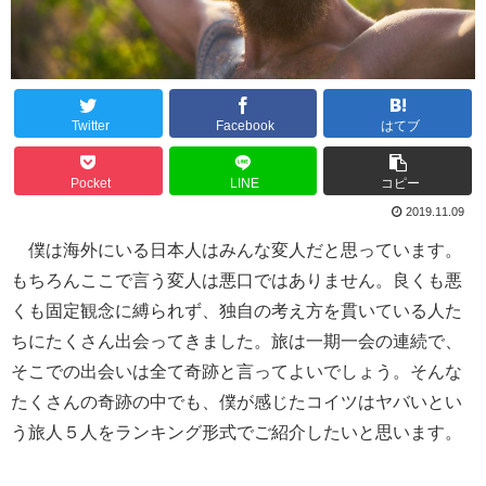
Twitter
Facebook
はてブ
Pocket
LINE
コピー
2019.11.09
僕は海外にいる日本人はみんな変人だと思っています。
もちろんここで言う変人は悪口ではありません。良くも悪
くも固定観念に縛られず、独自の考え方を貫いている人た
ちにたくさん出会ってきました。旅は一期一会の連続で、
そこでの出会いは全て奇跡と言ってよいでしょう。そんな
たくさんの奇跡の中でも、僕が感じたコイツはヤバいとい
う旅人５人をランキング形式でご紹介したいと思います。