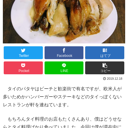
Twitter
Facebook
はてブ
Pocket
LINE
コピー
2019.12.18
タイのパタヤはビーチと歓楽街で有名ですが、欧米人が
多いためかハンバーガーやステーキなどのタイっぽくない
レストランが軒を連ねています。
もちろんタイ料理のお店もたくさんあり、僕はどうせな
らとタイ料理ばかり食べていました。今回は僕が滞在中に