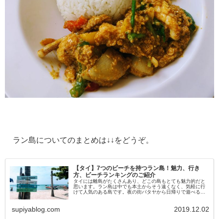
ラン島についてのまとめは↓↓をどうぞ。
【タイ】7つのビーチを持つラン島！魅力、行き
方、ビーチランキングのご紹介
タイには離島がたくさんあり、どこの島もとても魅力的だと
思います。ラン島は中でも本土からそう遠くなく、気軽に行
けて人気のある島です。夜の街パタヤから日帰りで遊べるの
も、多くの人に支持される理由の1つです。パタヤに拠点を置
き、昼はラン島に、夜は繁華街に繰り出す旅行者は少なくあ
supiyablog.com
2019.12.02
りません。今回はそんなラン島の魅力、行き方、……