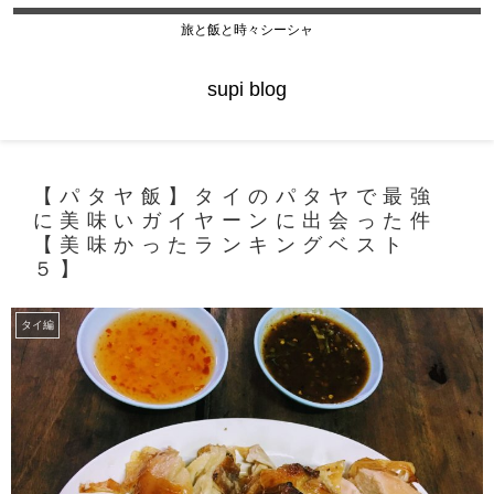
旅と飯と時々シーシャ
supi blog
【パタヤ飯】タイのパタヤで最強
に美味いガイヤーンに出会った件
【美味かったランキングベスト
５】
タイ編