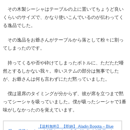
その木製シーシャはテーブルの上に置いてちょうど良い
くらいのサイズで、かなり使いこんでいるのが伝わってく
る逸品でした。
その逸品をお爺さんがテーブルから落として粉々に割っ
てしまったのです。
持ってくるや否や砕けてしまったボトルに、ただただ唖
然とするしかない我々。幸いステムの部分は無事でした
が、お爺さんは何も言わずにただ黙っていました。
僕は退席のタイミングが分からず、彼が席を立つまで黙
ってシーシャを吸っていました。僕が吸ったシーシャで1番
味がしなかったのを覚えています。
【送料無料】 【即納】 Aladin Bogota – Blue