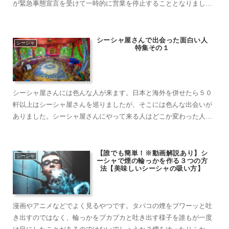
が緊急事態宣言を受けて一時的に営業を停止することとなりまし
た。しかし、５月の半ばを過ぎた現在ではポツポツと営業を再開し
始めるお店が増えてきたようです。自粛自粛と叫ばれる中での営業
開始ですが、オーナ……
シーシャ屋さんで出会った面白い人
シーシャ
特集その１
シーシャ屋さんには色んな人が来ます。日本と海外を併せたら５０
軒以上はシーシャ屋さんを巡りましたが、そこには色んな出会いが
ありました。シーシャ屋さんにやって来る人はどこか変わった人が
多く、良い意味で変な人たち、面白い人たちが集まるような気がし
ます。２店舗のシーシャ屋店員としても働いた経験がありますが、
そこにやって来る……
【誰でも簡単！※動画解説あり】シ
シーシャ
ーシャで煙の輪っかを作る３つの方
法【美味しいシーシャの吸い方】
漫画やアニメなどでよく見るやつです。タバコの煙をブワーッと吐
き出すのではなく、輪っかをプカプカと吐き出す様子を誰もが一度