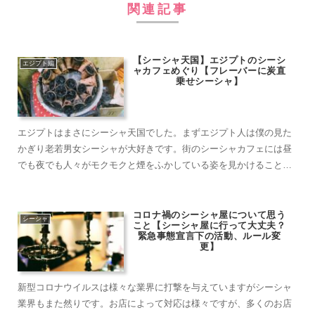
関連記事
【シーシャ天国】エジプトのシーシ
エジプト編
ャカフェめぐり【フレーバーに炭直
乗せシーシャ】
エジプトはまさにシーシャ天国でした。まずエジプト人は僕の見た
かぎり老若男女シーシャが大好きです。街のシーシャカフェには昼
でも夜でも人々がモクモクと煙をふかしている姿を見かけることが
できます。日本にある普通のカフェのような感じで、当たり前に街
中にシーシャカフェが溶け込んでおり、大のシーシャファンとして
は街歩きをするだ……
コロナ禍のシーシャ屋について思う
シーシャ
こと【シーシャ屋に行って大丈夫？
緊急事態宣言下の活動、ルール変
更】
新型コロナウイルスは様々な業界に打撃を与えていますがシーシャ
業界もまた然りです。お店によって対応は様々ですが、多くのお店