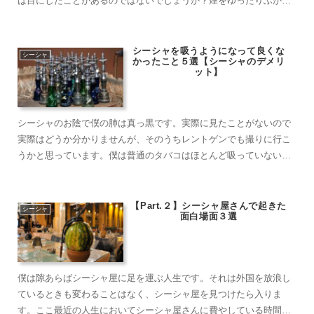
は目にしたことがあるのではないでしょうか？煙をゆったりふかし
ている様子を描写するためのフィクションだと思っている人も多い
のですが、現実に作り出すことができるのです。輪っかを作り出し
て何かあるのか、……
シーシャを吸うようになって良くな
シーシャ
かったこと５選【シーシャのデメリ
ット】
シーシャのお陰で僕の肺は真っ黒です。実際に見たことがないので
実際はどうか分かりませんが、そのうちレントゲンでも撮りに行こ
うかと思っています。僕は普通のタバコはほとんど吸っていないの
で、ほぼ純粋にシーシャだけで汚している肺を持っている貴重なサ
ンプルと言えるのではないでしょうか。一般的にシーシャに使われ
るフレーバーは水……
【Part.２】シーシャ屋さんで起きた
シーシャ
面白場面３選
僕は隙あらばシーシャ屋に足を運ぶ人生です。それは外国を放浪し
ているときも変わることはなく、シーシャ屋を見つけたら入りま
す。ここ最近の人生においてシーシャ屋さんに費やしている時間は