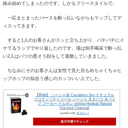
絡み始めてしまったのです。しかもフリースタイルで。
一応まとまったバースを酔っ払いながらもラップしてデ
ィスってきます。
すると1人のお客さんがスッと立ち上がり、バチバチにイ
ケてるラップでやり返したのです。場は拍手喝采で酔っ払
い2人はバツの悪そう顔をして退散していきました。
ちなみにそのお客さんは女性で見た目もめちゃくちゃヒ
ップホップの似合う感じのカッコいい人でした。
【即納】 シーシャ炭 Cocobrico 1kg ナチュラル
ココナッツチャコール シーシャ 水タバコ 水パイ
プ フーカー ナルギレ shisha Hookah Natural
Coconut Charcoal
posted with
カエレバ
楽天市場でチェック