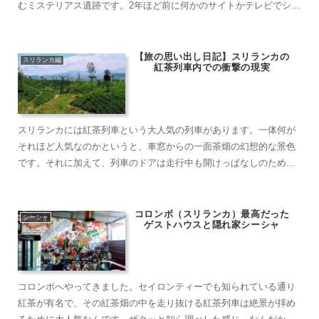
むミステリアス遺跡です。2年ほど前に何かのサイトかテレビでシギ
リアロックの航空写真を見てからずっと行きたいと思っていまし
た……
【旅の思い出し日記】スリランカの
スリランカ編
紅茶列車内での衝撃の現実
スリランカには紅茶列車という大人気の列車があります。一体何が
それほど人気なのかというと、車窓からの一面茶畑の幻想的な景色
です。それに加えて、列車のドアは走行中も開けっぱなしのため、
ドアの前に立つとそこからは素晴らしい景色と爽快感を同時に味わ
えるのです。実際に紅茶列車は最高でしたが、今回はもっと現実的
な部分にフォーカ……
コロンボ（スリランカ）最高だった
シーシャ
ゲストハウスと隠れ家シーシャ
コロンボへやってきました。セイロンティーでも知られている通り
紅茶が有名で、その紅茶畑の中を走り抜ける紅茶列車は絶景が拝め