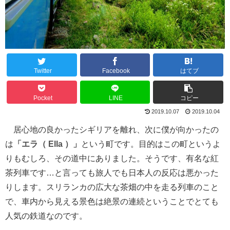
Twitter
Facebook
はてブ
Pocket
LINE
コピー
2019.10.07
2019.10.04
居心地の良かったシギリアを離れ、次に僕が向かったの
は
「エラ（ Ella ）」
という町です。目的はこの町というよ
りもむしろ、その道中にありました。そうです、有名な紅
茶列車です…と言っても旅人でも日本人の反応は悪かった
りします。スリランカの広大な茶畑の中を走る列車のこと
で、車内から見える景色は絶景の連続ということでとても
人気の鉄道なのです。