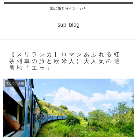
旅と飯と時々シーシャ
supi blog
【スリランカ】ロマンあふれる紅
茶列車の旅と欧米人に大人気の避
暑地「エラ」
スリランカ編