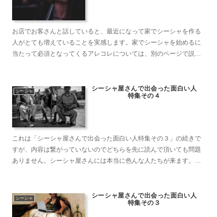
お店でお客さんと話していると、最近になって家でシーシャを作る
人がとても増えていることを実感します。家でシーシャを始めるに
当たって必須となってくるアレコレについては、別のページで説明
しています。今回はそんな家シーシャを少しでも快適するための備
品をいくつか紹介しようと思います。ここで紹介している商品は、
あくまで”参考の……
シーシャ屋さんで出会った面白い人
シーシャ
特集その４
これは「シーシャ屋さんで出会った面白い人特集その３」の続きで
すが、内容は繋がっていないのでどちらを先に読んで頂いても問題
ありません。シーシャ屋さんには本当に色んな人たちが来ます。日
本と海外を併せたら少なくとも５０軒以上はシーシャ屋さんを巡り
ましたが、そこには色んな出会いがありました。シーシャ屋さんに
やって来る人はど……
シーシャ屋さんで出会った面白い人
シーシャ
特集その３