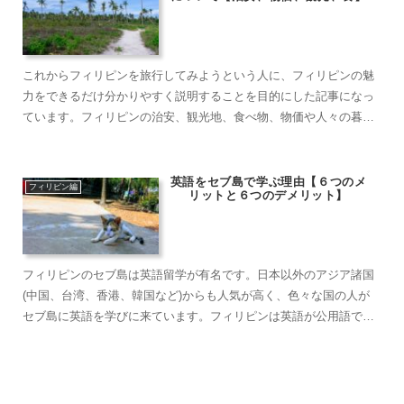
これからフィリピンを旅行してみようという人に、フィリピンの魅
力をできるだけ分かりやすく説明することを目的にした記事になっ
ています。フィリピンの治安、観光地、食べ物、物価や人々の暮ら
しに焦点を当て、実際に訪れて感じたことやアドバイスをご紹介し
ます。初めての異国における「旅行の予習」として目を通して頂け
れば幸いです。……
英語をセブ島で学ぶ理由【６つのメ
フィリピン編
リットと６つのデメリット】
フィリピンのセブ島は英語留学が有名です。日本以外のアジア諸国
(中国、台湾、香港、韓国など)からも人気が高く、色々な国の人が
セブ島に英語を学びに来ています。フィリピンは英語が公用語でも
あるため、英語の先生がたくさんいるのです。しかしフィリピンに
はフィリピン語であるタガログ語も存在し、日常的には皆タガログ
語を話していま……