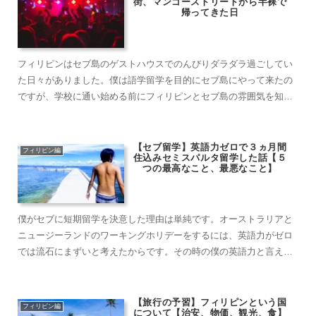
街、マンゴーストリートから半裸で
帰ってきた日
フィリピンはセブ島のゲストハウスでのんびりダラダラ過ごしてい
た日々がありました。僕は語学留学を目的にセブ島にやって来たの
ですが、学校に通い始める前にフィリピンとセブ島の雰囲気を知っ
ておこうとゆっくりしていました。当時宿泊していたゲストハウス
は日本人ゲストハウスで、かなり居心地が良かったのでど沈没して
いました。旅人の……
【セブ留学】英語力ゼロで３ヵ月間
フィリピン編
住込みセミスパルタ留学した話【５
つの最高なこと、最悪なこと】
僕がセブに短期留学を決意した理由は単純です。オーストラリアと
ニュージーランドのワーキングホリデーをするには、英語力がゼロ
では流石にまずいと考えたからです。その時の僕の英語力と言えば
中高生の頃のあやふやな記憶はあったものの、文法や単語などは完
全に忘れ去っていました。そんな状態だったのでセブに行く前はめ
ちゃくちゃ緊張し……
【旅行の予習】フィリピンという国
フィリピン編
について【治安、物価、観光、食】