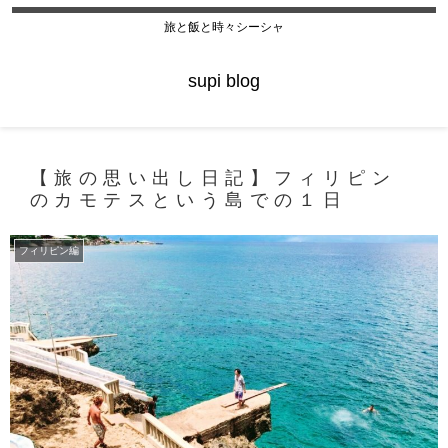
旅と飯と時々シーシャ
supi blog
【旅の思い出し日記】フィリピン
のカモテスという島での１日
フィリピン編