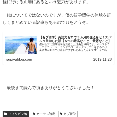
軽に行ける距離にあるという魅力があります。
旅についてではないのですが、僕の語学留学の体験を詳
しくまとめている記事もあるので↓↓をどうぞ。
【セブ留学】英語力ゼロで３ヵ月間住込みセミスパ
ルタ留学した話【５つの最高なこと、最悪なこと】
僕がセブに短期留学を決意した理由は単純です。オーストラ
リアとニュージーランドのワーキングホリデーをするには、
英語力がゼロでは流石にまずいと考えたからです。その時の
僕の英語力と言えば中高生の頃のあやふやな記憶はあったも
のの、文法や単語などは完全に忘れ去っていました。そんな
supiyablog.com
2019.11.28
状態だったのでセブに行く前はめちゃくちゃ緊張し……
最後まで読んで頂きありがとうございました！
フィリピン編
カモテス諸島
セブ留学