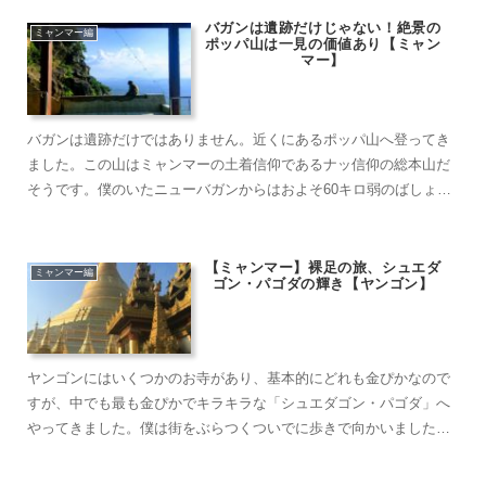
勝手に動けて最……
バガンは遺跡だけじゃない！絶景の
ミャンマー編
ポッパ山は一見の価値あり【ミャン
マー】
バガンは遺跡だけではありません。近くにあるポッパ山へ登ってき
ました。この山はミャンマーの土着信仰であるナッ信仰の総本山だ
そうです。僕のいたニューバガンからはおよそ60キロ弱のばしょに
あり、観光客のほとんどは外国人よりもミャンマー人たちがほとん
どでした。予想外に……
【ミャンマー】裸足の旅、シュエダ
ミャンマー編
ゴン・パゴダの輝き【ヤンゴン】
ヤンゴンにはいくつかのお寺があり、基本的にどれも金ぴかなので
すが、中でも最も金ぴかでキラキラな「シュエダゴン・パゴダ」へ
やってきました。僕は街をぶらつくついでに歩きで向かいました
（40分くらいかかりました）が……