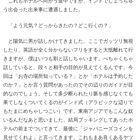
これもホテルへ向かう途中ですが、インドでしょっちゅ
う出会った出来事に遭遇しました。
「よう元気？どっからきたの？どこ行くの？」
と陽気に男が話しかけてきました。ここでガッツリ無視
したり、英語が全く分からないフリをすると大抵離れて行
きますが、僕はいつも割と話しちゃいます。べちゃくちゃ
話していると、段々と相手の目的が見えてくるんです。今
回は「お寺の場所知っている？」とか「ホテルは予約した
のか？」とか言う質問があったのでその辺りのガイドが目
的なのでしょう。そして多少断られたり脈を感じなくても
果てしなくついてくるのがインド式（アラビックな辺りで
もたまにめちゃしつこい）です。東南アジアでもこんな奴
いるんだなあと思いました。結局ブッキングしてあったホ
テルの前までついてきて、最後に「ジャパニーズコインを
見せてくれよ」と言ってきます。これもまあ良くあるヤツ