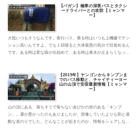
【バガン】極寒の深夜バスとタクシ
ミャンマー編
ードライバーとの攻防【ミャンマ
ー】
大抵いつもそうなんです。夜行バス、乗る時はいつも上機嫌でテン
ション高いんですよ。でも１回寝ると大体最悪の気分で目覚めるん
です。ある時は変な咳が出始めて、ある時は鼻水が止まらくなっ
て、またある時は寒気が止まらずガタガタ震えていたりです。旅や
旅行で一番最悪なのが……
【2019年】ヤンゴンからキンプンま
ミャンマー編
でのバス移動と、チャイティーヨー
山の山頂で安宿最新情報【ミャンマ
ー】
山の頂にある、落ちそうで落ちない金ぴかの岩のある「キンプ
ン」。運が悪かったのもありましたが、想像していたよりも割と過
酷な道のりでした。どんなことが起きたのか、情報をシェアしなが
らご紹介したいと思います。僕は今回……