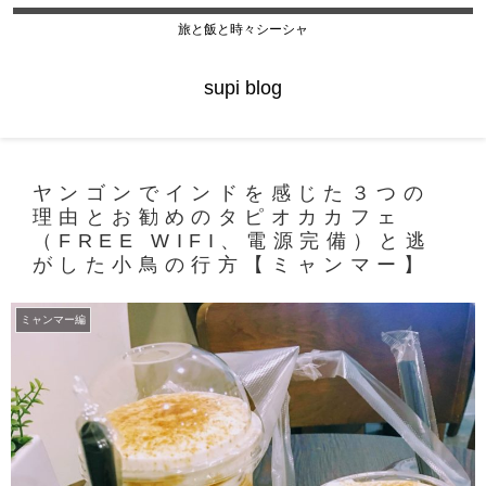
旅と飯と時々シーシャ
supi blog
ヤンゴンでインドを感じた３つの
理由とお勧めのタピオカカフェ
（FREE WIFI、電源完備）と逃
がした小鳥の行方【ミャンマー】
ミャンマー編