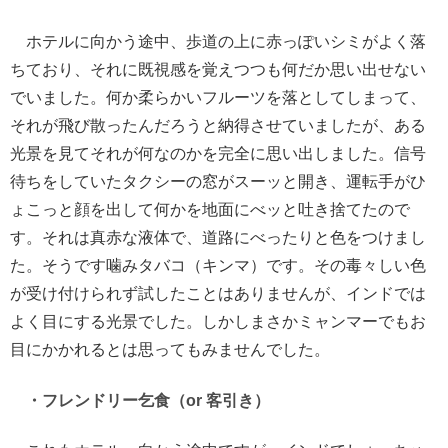
ホテルに向かう途中、歩道の上に赤っぽいシミがよく落
ちており、それに既視感を覚えつつも何だか思い出せない
でいました。何か柔らかいフルーツを落としてしまって、
それが飛び散ったんだろうと納得させていましたが、ある
光景を見てそれが何なのかを完全に思い出しました。信号
待ちをしていたタクシーの窓がスーッと開き、運転手がひ
ょこっと顔を出して何かを地面にべッと吐き捨てたので
す。それは真赤な液体で、道路にべったりと色をつけまし
た。そうです噛みタバコ（キンマ）です。その毒々しい色
が受け付けられず試したことはありませんが、インドでは
よく目にする光景でした。しかしまさかミャンマーでもお
目にかかれるとは思ってもみませんでした。
・フレンドリー乞食（or 客引き）