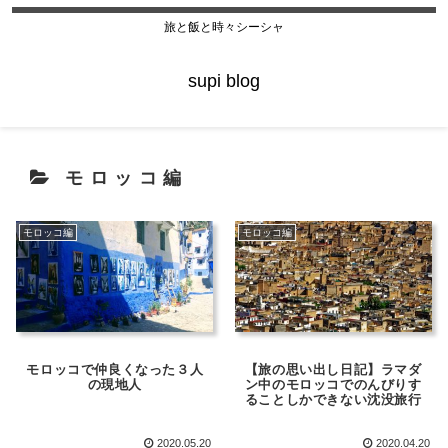
旅と飯と時々シーシャ
supi blog
モロッコ編
モロッコ編
モロッコ編
モロッコで仲良くなった３人
【旅の思い出し日記】ラマダ
の現地人
ン中のモロッコでのんびりす
ることしかできない沈没旅行
2020.05.20
2020.04.20