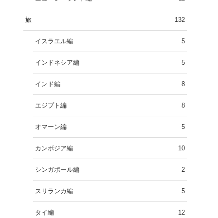
旅
132
イスラエル編
5
インドネシア編
5
インド編
8
エジプト編
8
オマーン編
5
カンボジア編
10
シンガポール編
2
スリランカ編
5
タイ編
12