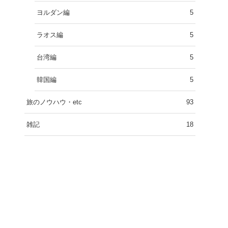
ヨルダン編
5
ラオス編
5
台湾編
5
韓国編
5
旅のノウハウ・etc
93
雑記
18