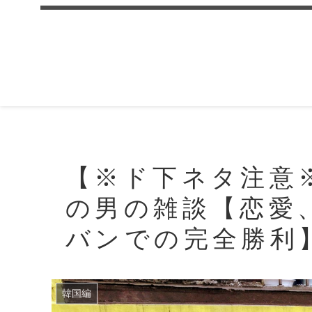
【※ド下ネタ注意
の男の雑談【恋愛
バンでの完全勝利
韓国編