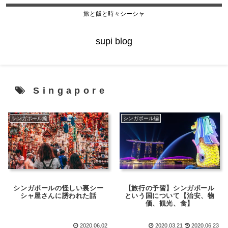
旅と飯と時々シーシャ
supi blog
Singapore
シンガポール編
シンガポール編
シンガポールの怪しい裏シー
【旅行の予習】シンガポール
シャ屋さんに誘われた話
という国について【治安、物
価、観光、食】
2020.06.02
2020.03.21
2020.06.23