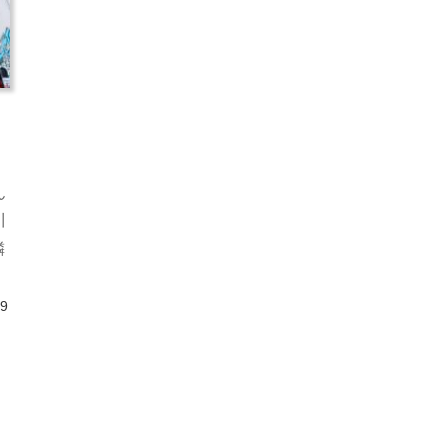
ん
川
隣
土
09
、