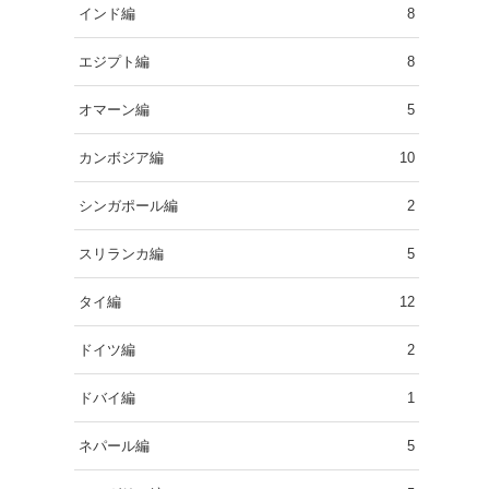
インド編
8
エジプト編
8
オマーン編
5
カンボジア編
10
シンガポール編
2
スリランカ編
5
タイ編
12
ドイツ編
2
ドバイ編
1
ネパール編
5