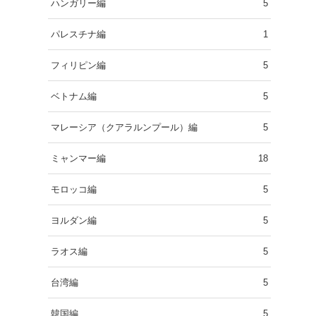
ハンガリー編
5
パレスチナ編
1
フィリピン編
5
ベトナム編
5
マレーシア（クアラルンプール）編
5
ミャンマー編
18
モロッコ編
5
ヨルダン編
5
ラオス編
5
台湾編
5
韓国編
5