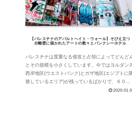
【パレスチナのアパルトヘイト・ウォール】そびえ立つ
分離壁に描かれたアートの数々とバンクシーホテル
パレスチナは度重なる侵攻と占領によってどんど
とその規模を小さくしています。今ではヨルダン
西岸地区(ウエストバンク)とガザ地区(エジプトに
接しているエリア)が残っているばかりで、６０年
前のパレスチナの面影はほとんどありません。領
2020.01.
の推移は以下の画像の通りです。緑がパレスチナ 
白がイスラエルですなぜこうなったか……