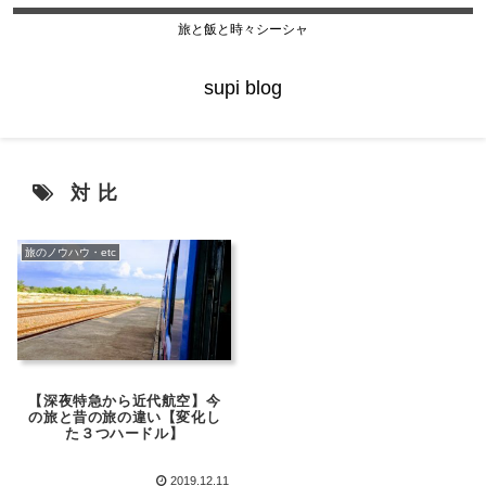
旅と飯と時々シーシャ
supi blog
対比
旅のノウハウ・etc
【深夜特急から近代航空】今
の旅と昔の旅の違い【変化し
た３つハードル】
2019.12.11