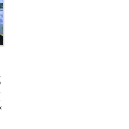
し
り
し
ミ
。
06