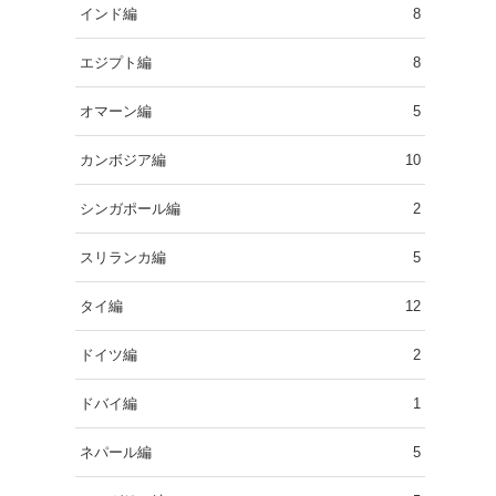
インド編
8
エジプト編
8
オマーン編
5
カンボジア編
10
シンガポール編
2
スリランカ編
5
タイ編
12
ドイツ編
2
ドバイ編
1
ネパール編
5