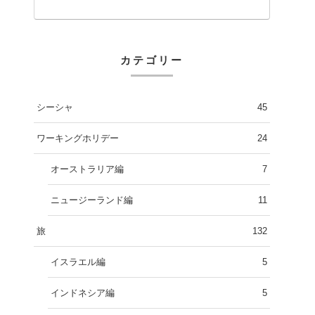
カテゴリー
シーシャ
45
ワーキングホリデー
24
オーストラリア編
7
ニュージーランド編
11
旅
132
イスラエル編
5
インドネシア編
5