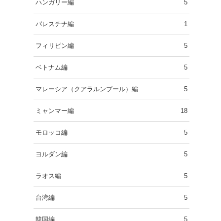
ハンガリー編
5
パレスチナ編
1
フィリピン編
5
ベトナム編
5
マレーシア（クアラルンプール）編
5
ミャンマー編
18
モロッコ編
5
ヨルダン編
5
ラオス編
5
台湾編
5
韓国編
5