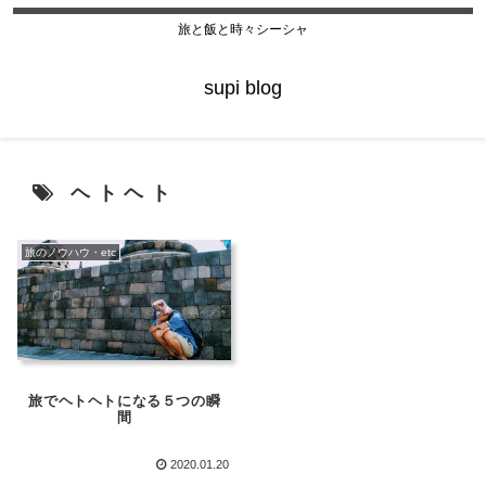
旅と飯と時々シーシャ
supi blog
ヘトヘト
旅のノウハウ・etc
旅でヘトヘトになる５つの瞬
間
2020.01.20