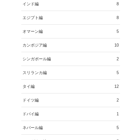
インド編
8
エジプト編
8
オマーン編
5
カンボジア編
10
シンガポール編
2
スリランカ編
5
タイ編
12
ドイツ編
2
ドバイ編
1
ネパール編
5