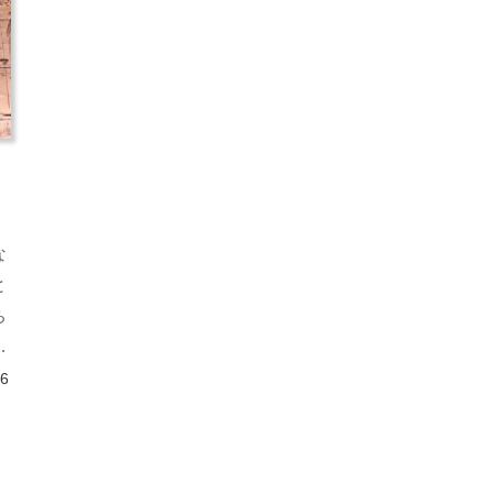
な
と
ち
い
い
26
い