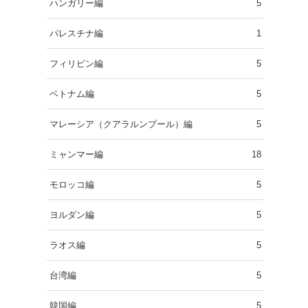
ハンガリー編
5
パレスチナ編
1
フィリピン編
5
ベトナム編
5
マレーシア（クアラルンプール）編
5
ミャンマー編
18
モロッコ編
5
ヨルダン編
5
ラオス編
5
台湾編
5
韓国編
5