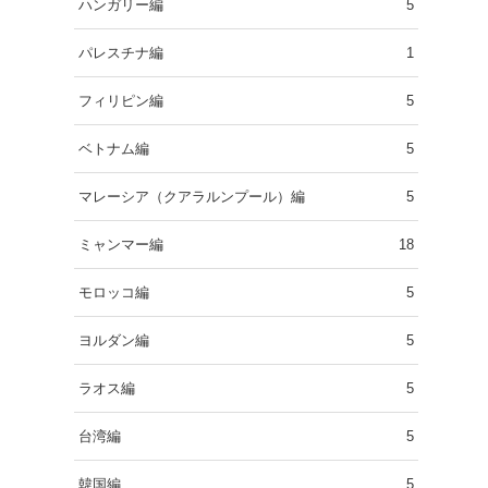
ハンガリー編
5
パレスチナ編
1
フィリピン編
5
ベトナム編
5
マレーシア（クアラルンプール）編
5
ミャンマー編
18
モロッコ編
5
ヨルダン編
5
ラオス編
5
台湾編
5
韓国編
5