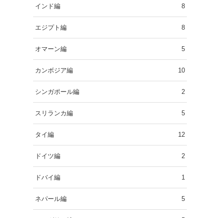
インド編
8
エジプト編
8
オマーン編
5
カンボジア編
10
シンガポール編
2
スリランカ編
5
タイ編
12
ドイツ編
2
ドバイ編
1
ネパール編
5