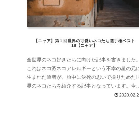
【ニャア】第１回世界の可愛いネコたち選手権ベスト
18【ニャア】
全世界のネコ好きたちに向けた記事を書きました
これはネコ派ネコアレルギーという不幸の星の元
生まれた筆者が、旅中に決死の思いで撮りためた
界のネコたちを紹介する記事となっています。今
は僕の独断と偏見でランキング形式で18匹のネコ
2020.02.
ちを紹介していきます。審査基準は表情、ポージ
グ、写真うつり（僕の技術）、可愛さの4……