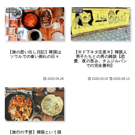
韓国編
韓国編
【旅の思い出し日記】韓国は
【※ド下ネタ注意※】韓国人
ソウルでの食い倒れの日々
男子たちとの男の雑談【恋
愛、夜の営み、チムジルバン
での完全勝利】
2020.04.28
2020.03.02
2020.08.13
韓国編
【旅行の予習】韓国という国