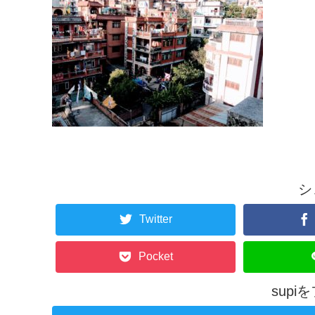
シ
Twitter
Pocket
sup