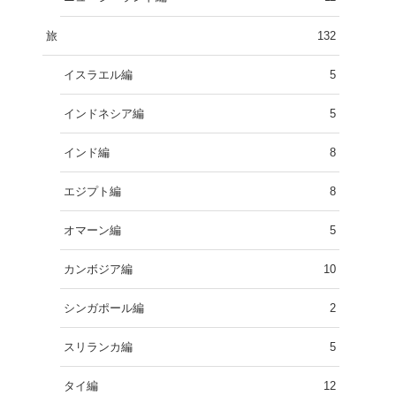
旅
132
イスラエル編
5
インドネシア編
5
インド編
8
エジプト編
8
オマーン編
5
カンボジア編
10
シンガポール編
2
スリランカ編
5
タイ編
12