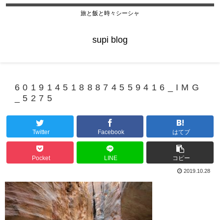
旅と飯と時々シーシャ
supi blog
6019145188874559416_IMG
_5275
Twitter
Facebook
はてブ
Pocket
LINE
コピー
2019.10.28