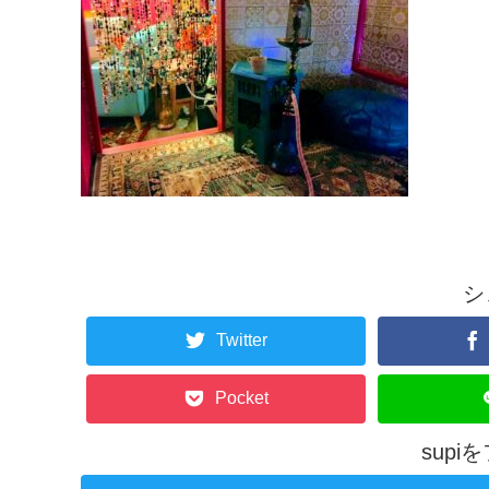
シ
Twitter
Pocket
sup