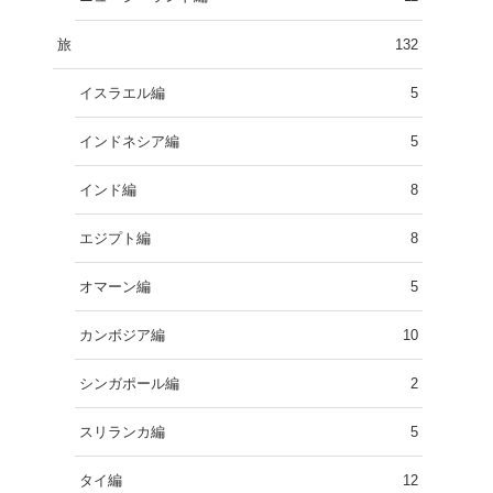
旅
132
イスラエル編
5
インドネシア編
5
インド編
8
エジプト編
8
オマーン編
5
カンボジア編
10
シンガポール編
2
スリランカ編
5
タイ編
12